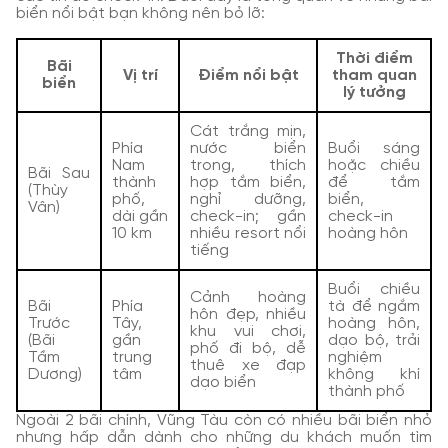
biển nổi bật bạn không nên bỏ lỡ:
Thời điểm
Bãi
Vị trí
Điểm nổi bật
tham quan
biển
lý tưởng
Cát trắng mịn,
Phía
nước biển
Buổi sáng
Nam
trong, thích
hoặc chiều
Bãi Sau
thành
hợp tắm biển,
để tắm
(Thùy
phố,
nghỉ dưỡng,
biển,
Vân)
dài gần
check-in; gần
check-in
10 km
nhiều resort nổi
hoàng hôn
tiếng
Buổi chiều
Cảnh hoàng
Bãi
Phía
tà để ngắm
hôn đẹp, nhiều
Trước
Tây,
hoàng hôn,
khu vui chơi,
(Bãi
gần
dạo bộ, trải
phố đi bộ, dễ
Tầm
trung
nghiệm
thuê xe đạp
Dương)
tâm
không khí
dạo biển
thành phố
Ngoài 2 bãi chính, Vũng Tàu còn có nhiều bãi biển nhỏ
nhưng hấp dẫn dành cho những du khách muốn tìm