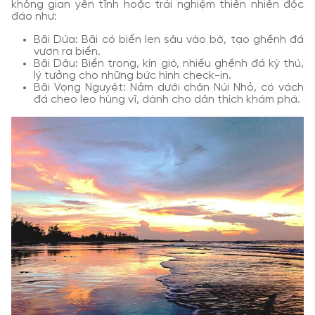
không gian yên tĩnh hoặc trải nghiệm thiên nhiên độc
đáo như:
Bãi Dứa: Bãi có biển len sâu vào bờ, tạo ghềnh đá
vươn ra biển.
Bãi Dâu: Biển trong, kín gió, nhiều ghềnh đá kỳ thú,
lý tưởng cho những bức hình check-in.
Bãi Vọng Nguyệt: Nằm dưới chân Núi Nhỏ, có vách
đá cheo leo hùng vĩ, dành cho dân thích khám phá.