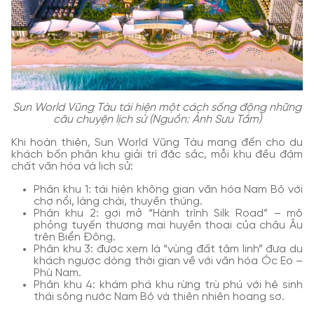
Sun World Vũng Tàu tái hiện một cách sống động những
câu chuyện lịch sử (Nguồn: Ảnh Sưu Tầm)
Khi hoàn thiện, Sun World Vũng Tàu mang đến cho du
khách bốn phân khu giải trí đặc sắc, mỗi khu đều đậm
chất văn hóa và lịch sử:
Phân khu 1: tái hiện không gian văn hóa Nam Bộ với
chợ nổi, làng chài, thuyền thúng.
Phân khu 2: gợi mở “Hành trình Silk Road” – mô
phỏng tuyến thương mại huyền thoại của châu Âu
trên Biển Đông.
Phân khu 3: được xem là “vùng đất tâm linh” đưa du
khách ngược dòng thời gian về với văn hóa Óc Eo –
Phù Nam.
Phân khu 4: khám phá khu rừng trù phú với hệ sinh
thái sông nước Nam Bộ và thiên nhiên hoang sơ.