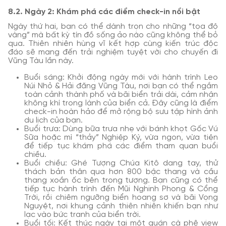
8.2. Ngày 2: Khám phá các điểm check-in nổi bật
Ngày thứ hai, bạn có thể dành trọn cho những “tọa độ
vàng” mà bất kỳ tín đồ sống ảo nào cũng không thể bỏ
qua. Thiên nhiên hùng vĩ kết hợp cùng kiến trúc độc
đáo sẽ mang đến trải nghiệm tuyệt vời cho chuyến đi
Vũng Tàu lần này.
Buổi sáng: Khởi động ngày mới với hành trình Leo
Núi Nhỏ & Hải đăng Vũng Tàu, nơi bạn có thể ngắm
toàn cảnh thành phố và bãi biển trải dài, cảm nhận
không khí trong lành của biển cả. Đây cũng là điểm
check-in hoàn hảo để mở rộng bộ sưu tập hình ảnh
du lịch của bạn.
Buổi trưa: Dùng bữa trưa nhẹ với bánh khọt Gốc Vú
Sữa hoặc mì “thảy” Nghiệp Ký, vừa ngon, vừa tiện
để tiếp tục khám phá các điểm tham quan buổi
chiều.
Buổi chiều: Ghé Tượng Chúa Kitô dang tay, thử
thách bản thân qua hơn 800 bậc thang và cầu
thang xoắn ốc bên trong tượng. Bạn cũng có thể
tiếp tục hành trình đến Mũi Nghinh Phong & Cổng
Trời, rồi chiêm ngưỡng biển hoang sơ và bãi Vọng
Nguyệt, nơi khung cảnh thiên nhiên khiến bạn như
lạc vào bức tranh của biển trời.
Buổi tối: Kết thúc ngày tại một quán cà phê view