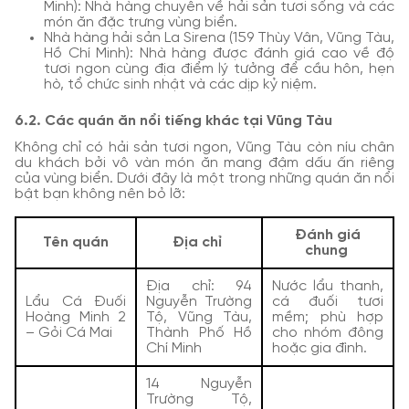
Minh): Nhà hàng chuyên về hải sản tươi sống và các
món ăn đặc trưng vùng biển.
Nhà hàng hải sản La Sirena (159 Thùy Vân, Vũng Tàu,
Hồ Chí Minh): Nhà hàng được đánh giá cao về độ
tươi ngon cùng địa điểm lý tưởng để cầu hôn, hẹn
hò, tổ chức sinh nhật và các dịp kỷ niệm.
6.2. Các quán ăn nổi tiếng khác tại Vũng Tàu
Không chỉ có hải sản tươi ngon, Vũng Tàu còn níu chân
du khách bởi vô vàn món ăn mang đậm dấu ấn riêng
của vùng biển. Dưới đây là một trong những quán ăn nổi
bật bạn không nên bỏ lỡ:
Đánh giá
Tên quán
Địa chỉ
chung
Địa chỉ: 94
Nước lẩu thanh,
Lẩu Cá Đuối
Nguyễn Trường
cá đuối tươi
Hoàng Minh 2
Tộ, Vũng Tàu,
mềm; phù hợp
– Gỏi Cá Mai
Thành Phố Hồ
cho nhóm đông
Chí Minh
hoặc gia đình.
14 Nguyễn
Trường Tộ,