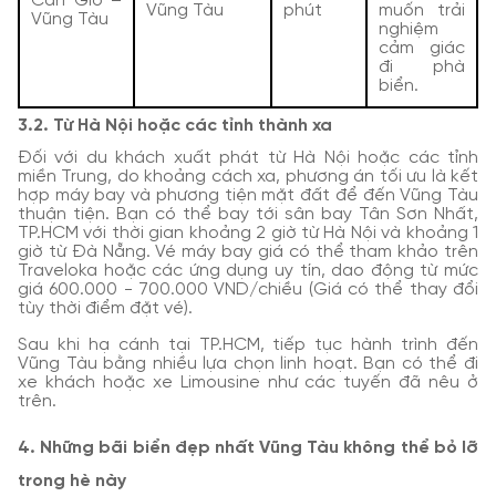
Cần Giờ –
Vũng Tàu
phút
muốn trải
Vũng Tàu
nghiệm
cảm giác
đi phà
biển.
3.2. Từ Hà Nội hoặc các tỉnh thành xa
Đối với du khách xuất phát từ Hà Nội hoặc các tỉnh
miền Trung, do khoảng cách xa, phương án tối ưu là kết
hợp máy bay và phương tiện mặt đất để đến Vũng Tàu
thuận tiện. Bạn có thể bay tới sân bay Tân Sơn Nhất,
TP.HCM với thời gian khoảng 2 giờ từ Hà Nội và khoảng 1
giờ từ Đà Nẵng. Vé máy bay giá có thể tham khảo trên
Traveloka hoặc các ứng dụng uy tín, dao động từ mức
giá 600.000 - 700.000 VND/chiều (Giá có thể thay đổi
tùy thời điểm đặt vé).
Sau khi hạ cánh tại TP.HCM, tiếp tục hành trình đến
Vũng Tàu bằng nhiều lựa chọn linh hoạt. Bạn có thể đi
xe khách hoặc xe Limousine như các tuyến đã nêu ở
trên.
4. Những bãi biển đẹp nhất Vũng Tàu không thể bỏ lỡ
trong hè này