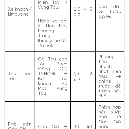
Miền Tây →
Nên đặt
Vũng Tàu.
Xe khách /
2,5 – 3
vé trước
Limousine
giờ
dịp lễ.
Hãng xe gợi
ý: Hoa Mai,
Phương
Trang
(Limousine 9–
16 chỗ).
Phương
Ga Tàu cao
tiện
tốc Bạch
nhanh
Đằng (Q.1,
nhất; nên
Tàu cao
TP.HCM) →
1,5 – 2
mua vé
tốc
Bến tàu
giờ
online
khách Hồ
trước để
Mây, Vũng
tránh hết
Tàu
chỗ.
Thích hợp
nếu xuất
phát từ
Cần Giờ
Phà biển
Cần Giờ →
30 – 40
hoặc