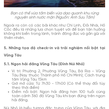
Bạn có thể vừa tắm biển vừa dạo quanh khu rừng
nguyên sinh nước mặn (Nguồn: Ảnh Sưu Tầm)
Ngoài ra còn có các bãi khác như Chí Linh, Đồi Nhái, Hồ
Cốc đều là những lựa chọn tuyệt vời để bạn tận hưởng
không khí biển trong lành, tránh đông đúc và gần gũi với
thiên nhiên.
5. Những tọa độ check-in và trải nghiệm nổi bật tại
Vũng Tàu
5.1. Ngọn hải đăng Vũng Tàu (Đỉnh Núi Nhỏ)
Vị trí: Phường 2, Phường Vũng Tàu, Bà Rịa – Vũng
Tàu (Nay thuộc Thành phố Hồ Chí Minh); Cách trung
tâm Vũng Tàu 15km
Giờ mở cửa: Từ 7h30 - 17h00 (Có thể thay đổi tùy
theo thời điểm)
Điểm nổi bật: Ngọn hải đăng hơn 100 tuổi cùng
toàn cảnh 360 độ Vũng Tàu khi bạn đứng trên ngọn
hải đăng.
Núi Nhỏ là biểu tượng đặc trưng của Vũng Tàu, với địa