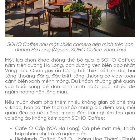
SOHO Coffee như một chiếc camera nép mình trên con
đường Hạ Long
(Nguồn: SOHO Coffee Vũng Tàu)
Một lựa chọn khác không thể bỏ qua là SOHO Coffee,
nằm trên đường Hạ Long, con đường ven biển đẹp nhất
Vũng Tàu. Quán gây ấn tượng bởi thiết kế hiện đại, hai
tầng thoáng đãng, đặc biệt tầng thượng có view toàn
cảnh biển xanh mênh mông. Du khách thường ghé quán
vào buổi sáng để đón bình minh hoặc buổi chiều để
ngắm hoàng hôn lãng mạn.
Nếu muốn khám phá thêm nhiều không gian cà phê thú
vị khác, bạn có thể tham khảo những địa điểm sau, mỗi
quán đều có nét riêng, mang đến trải nghiệm thư giãn
và sống ảo không kém cạnh SOHO Coffee:
Cafe Ô Cấp (90A Hạ Long): Cà phê mát mẻ, thích
hợp nhâm nhi trà và ngắm biển.
Highlands Coffee (148 Đ. Hoàng Hoa Thám): Chuỗi