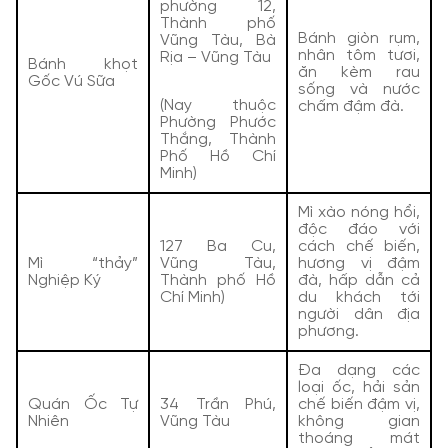
phường 12,
Thành phố
Bánh giòn rụm,
Vũng Tàu, Bà
nhân tôm tươi,
Rịa – Vũng Tàu
Bánh khọt
ăn kèm rau
Gốc Vú Sữa
sống và nước
(Nay thuộc
chấm đậm đà.
Phường Phước
Thắng, Thành
Phố Hồ Chí
Minh)
Mì xào nóng hổi,
độc đáo với
127 Ba Cu,
cách chế biến,
Mì “thảy”
Vũng Tàu,
hương vị đậm
Nghiệp Ký
Thành phố Hồ
đà, hấp dẫn cả
Chí Minh)
du khách tới
người dân địa
phương.
Đa dạng các
loại ốc, hải sản
Quán Ốc Tự
34 Trần Phú,
chế biến đậm vị,
Nhiên
Vũng Tàu
không gian
thoáng mát