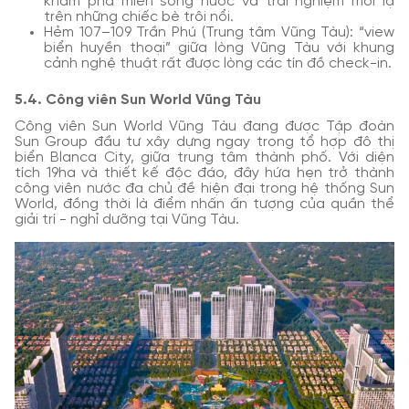
khám phá miền sông nước và trải nghiệm mới lạ
trên những chiếc bè trôi nổi.
Hẻm 107–109 Trần Phú (Trung tâm Vũng Tàu): “view
biển huyền thoại” giữa lòng Vũng Tàu với khung
cảnh nghệ thuật rất được lòng các tín đồ check-in.
5.4. Công viên Sun World Vũng Tàu
Công viên Sun World Vũng Tàu đang được Tập đoàn
Sun Group đầu tư xây dựng ngay trong tổ hợp đô thị
biển Blanca City, giữa trung tâm thành phố. Với diện
tích 19ha và thiết kế độc đáo, đây hứa hẹn trở thành
công viên nước đa chủ đề hiện đại trong hệ thống Sun
World, đồng thời là điểm nhấn ấn tượng của quần thể
giải trí - nghỉ dưỡng tại Vũng Tàu.