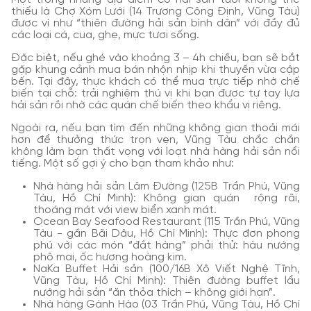
thiếu là Chợ Xóm Lưới (14 Trương Công Định, Vũng Tàu)
được ví như “thiên đường hải sản bình dân” với đầy đủ
các loại cá, cua, ghẹ, mực tươi sống.
Đặc biệt, nếu ghé vào khoảng 3 – 4h chiều, bạn sẽ bắt
gặp khung cảnh mua bán nhộn nhịp khi thuyền vừa cập
bến. Tại đây, thực khách có thể mua trực tiếp nhờ chế
biến tại chỗ: trải nghiệm thú vị khi bạn được tự tay lựa
hải sản rồi nhờ các quán chế biến theo khẩu vị riêng.
Ngoài ra, nếu bạn tìm đến những không gian thoải mái
hơn để thưởng thức trọn vẹn, Vũng Tàu chắc chắn
không làm bạn thất vọng với loạt nhà hàng hải sản nổi
tiếng. Một số gợi ý cho bạn tham khảo như:
Nhà hàng hải sản Lâm Đường (125B Trần Phú, Vũng
Tàu, Hồ Chí Minh): Không gian quán rộng rãi,
thoáng mát với view biển xanh mát.
Ocean Bay Seafood Restaurant (115 Trần Phú, Vũng
Tàu - gần Bãi Dâu, Hồ Chí Minh): Thực đơn phong
phú với các món “đắt hàng” phải thử: hàu nướng
phô mai, ốc hương hoàng kim.
NaKa Buffet Hải sản (100/16B Xô Viết Nghệ Tĩnh,
Vũng Tàu, Hồ Chí Minh): Thiên đường buffet lẩu
nướng hải sản “ăn thỏa thích – không giới hạn”.
Nhà hàng Gành Hào (03 Trần Phú, Vũng Tàu, Hồ Chí