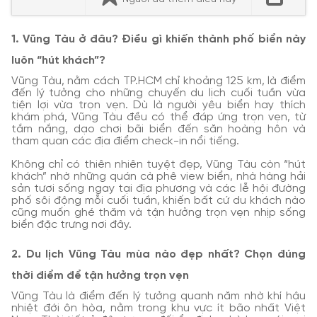
1. Vũng Tàu ở đâu? Điều gì khiến thành phố biển này
luôn “hút khách”?
Vũng Tàu, nằm cách TP.HCM chỉ khoảng 125 km, là điểm
đến lý tưởng cho những chuyến du lịch cuối tuần vừa
tiện lợi vừa trọn vẹn. Dù là người yêu biển hay thích
khám phá, Vũng Tàu đều có thể đáp ứng trọn vẹn, từ
tắm nắng, dạo chơi bãi biển đến săn hoàng hôn và
tham quan các địa điểm check-in nổi tiếng.
Không chỉ có thiên nhiên tuyệt đẹp, Vũng Tàu còn “hút
khách” nhờ những quán cà phê view biển, nhà hàng hải
sản tươi sống ngay tại địa phương và các lễ hội đường
phố sôi động mỗi cuối tuần, khiến bất cứ du khách nào
cũng muốn ghé thăm và tận hưởng trọn vẹn nhịp sống
biển đặc trưng nơi đây.
2. Du lịch Vũng Tàu mùa nào đẹp nhất? Chọn đúng
thời điểm để tận hưởng trọn vẹn
Vũng Tàu là điểm đến lý tưởng quanh năm nhờ khí hậu
nhiệt đới ôn hòa, nằm trong khu vực ít bão nhất Việt