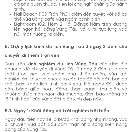
cà phê quen thuộc, tiện lợi cho nghỉ chân giữa hành
trình.
Nali Beach (109 Trần Phú): điểm đến tuyệt vời để có
thể vừa uống cafe vừa ngắm cảnh biển
Lightroom (02, Hẻm 2 Hải Đăng): Nằm trên đường
lên ngọn hải đăng Vũng Tàu, với vị trí tựa lưng vào
núi, mặt hướng ra biển.
8. Gợi ý lịch trình du lịch Vũng Tàu 3 ngày 2 đêm cho
chuyến đi thêm trọn vẹn
Dựa trên
kinh nghiệm du lịch Vũng Tàu
của dân địa
phương, để chuyến đi Vũng Tàu 3 ngày 2 đêm của bạn
thật trọn vẹn, vừa khám phá thiên nhiên, vừa trải
nghiệm ẩm thực và check-in các tọa độ nổi bật, bạn có
thể tham khảo lịch trình gợi ý sau. Mỗi ngày đều được
cân bằng giữa hoạt động tham quan, thư giãn và
thưởng thức món ngon địa phương, đảm bảo không bỏ
lỡ “tinh hoa” của vùng đất biển xinh đẹp này.
8.1. Ngày 1: Khởi động và trải nghiệm bãi biển
Ngày đầu tiên này sẽ là bước khởi động nhẹ nhàng, vừa
di chuyển vừa bắt đầu cảm nhận nhịp sống biển năng
động của Vũng Tàu.