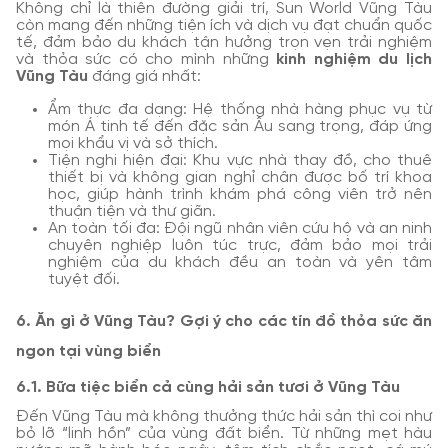
Không chỉ là thiên đường giải trí, Sun World Vũng Tàu
còn mang đến những tiện ích và dịch vụ đạt chuẩn quốc
tế, đảm bảo du khách tận hưởng trọn vẹn trải nghiệm
và thỏa sức có cho mình những
kinh nghiệm du lịch
Vũng Tàu
đáng giá nhất:
Ẩm thực đa dạng: Hệ thống nhà hàng phục vụ từ
món Á tinh tế đến đặc sản Âu sang trọng, đáp ứng
mọi khẩu vị và sở thích.
Tiện nghi hiện đại: Khu vực nhà thay đồ, cho thuê
thiết bị và không gian nghỉ chân được bố trí khoa
học, giúp hành trình khám phá công viên trở nên
thuận tiện và thư giãn.
An toàn tối đa: Đội ngũ nhân viên cứu hộ và an ninh
chuyên nghiệp luôn túc trực, đảm bảo mọi trải
nghiệm của du khách đều an toàn và yên tâm
tuyệt đối.
6. Ăn gì ở Vũng Tàu? Gợi ý cho các tín đồ thỏa sức ăn
ngon tại vùng biển
6.1. Bữa tiệc biển cả cùng hải sản tươi ở Vũng Tàu
Đến Vũng Tàu mà không thưởng thức hải sản thì coi như
bỏ lỡ “linh hồn” của vùng đất biển. Từ những mẹt hàu