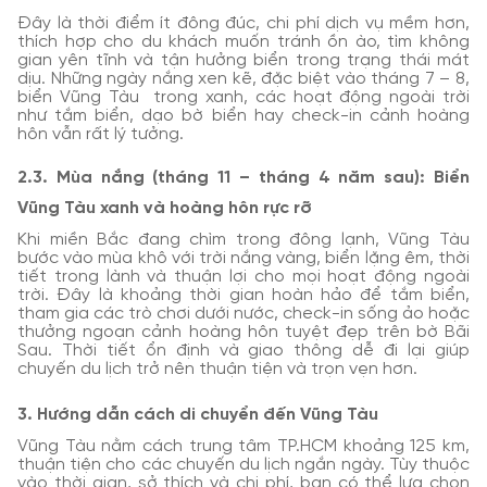
Đây là thời điểm ít đông đúc, chi phí dịch vụ mềm hơn,
thích hợp cho du khách muốn tránh ồn ào, tìm không
gian yên tĩnh và tận hưởng biển trong trạng thái mát
dịu. Những ngày nắng xen kẽ, đặc biệt vào tháng 7 – 8,
biển Vũng Tàu trong xanh, các hoạt động ngoài trời
như tắm biển, dạo bờ biển hay check-in cảnh hoàng
hôn vẫn rất lý tưởng.
2.3. Mùa nắng (tháng 11 – tháng 4 năm sau): Biển
Vũng Tàu xanh và hoàng hôn rực rỡ
Khi miền Bắc đang chìm trong đông lạnh, Vũng Tàu
bước vào mùa khô với trời nắng vàng, biển lặng êm, thời
tiết trong lành và thuận lợi cho mọi hoạt động ngoài
trời. Đây là khoảng thời gian hoàn hảo để tắm biển,
tham gia các trò chơi dưới nước, check-in sống ảo hoặc
thưởng ngoạn cảnh hoàng hôn tuyệt đẹp trên bờ Bãi
Sau. Thời tiết ổn định và giao thông dễ đi lại giúp
chuyến du lịch trở nên thuận tiện và trọn vẹn hơn.
3. Hướng dẫn cách di chuyển đến Vũng Tàu
Vũng Tàu nằm cách trung tâm TP.HCM khoảng 125 km,
thuận tiện cho các chuyến du lịch ngắn ngày. Tùy thuộc
vào thời gian, sở thích và chi phí, bạn có thể lựa chọn