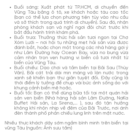
Buổi sáng: Xuất phát từ TP.HCM, di chuyển đến
Vũng Tàu bằng ô tô, xe khách hoặc tàu cao tốc
(bạn có thể lựa chọn phương tiện tùy vào nhu cầu
và sở thích trong quá trình di chuyển). Sau đó, nhận
phòng khách sạn và nghỉ ngơi đôi chút trước khi
bắt đầu hành trình khám phá.
Buổi trưa: Thưởng thức hải sản tươi ngon tại Chợ
Xóm Lưới – nơi hội tụ những mẹt hải sản vừa được
đánh bắt, hoặc chọn một trong các nhà hàng gợi ý
như Lâm Đường hay Ocean Bay, vừa no bụng vừa
cảm nhận trọn vẹn hương vị biển cả tươi nhất từ
biển của Vũng Tàu.
Buổi chiều: Dạo chơi và tắm biển tại Bãi Sau (Thùy
Vân). Bãi cát trải dài mịn màng và làn nước trong
xanh sẽ khiến bạn thư giãn tuyệt đối. Đây cũng là
thời điểm lý tưởng để chụp vài bức ảnh sống ảo với
khung cảnh biển mê hoặc.
Buổi tối: Bạn có thể dùng bữa tối tại một quán hải
sản ven biển (Nhà hàng hải sản Lâm Đường, NaKa
Buffet Hải sản, La Sirena,... ), sau đó tận hưởng
không khí nhộn nhịp về đêm của Bãi Trước, nơi ánh
đèn thành phố phản chiếu lung linh trên mặt nước.
Nhiều thực khách dậy sớm ngắm bình minh trên biển tại
vũng Tàu (nguồn: Ảnh sưu tầm)