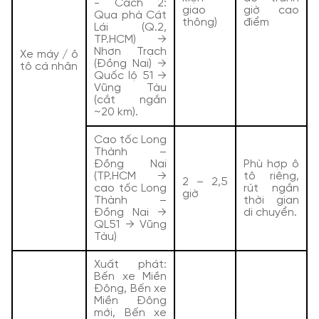
- Cách 2:
giao
giờ cao
Qua phà Cát
thông)
điểm
Lái (Q.2,
TP.HCM) →
Nhơn Trạch
Xe máy / ô
(Đồng Nai) →
tô cá nhân
Quốc lộ 51 →
Vũng Tàu
(cắt ngắn
~20 km).
Cao tốc Long
Thành –
Đồng Nai
Phù hợp ô
(TP.HCM →
tô riêng,
2 – 2,5
cao tốc Long
rút ngắn
giờ
Thành –
thời gian
Đồng Nai →
di chuyển.
QL51 → Vũng
Tàu)
Xuất phát:
Bến xe Miền
Đông, Bến xe
Miền Đông
mới, Bến xe