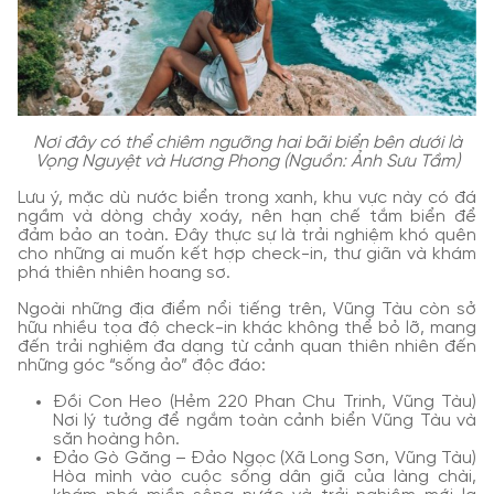
Nơi đây có thể chiêm ngưỡng hai bãi biển bên dưới là
Vọng Nguyệt và Hương Phong (Nguồn: Ảnh Sưu Tầm)
Lưu ý, mặc dù nước biển trong xanh, khu vực này có đá
ngầm và dòng chảy xoáy, nên hạn chế tắm biển để
đảm bảo an toàn. Đây thực sự là trải nghiệm khó quên
cho những ai muốn kết hợp check-in, thư giãn và khám
phá thiên nhiên hoang sơ.
Ngoài những địa điểm nổi tiếng trên, Vũng Tàu còn sở
hữu nhiều tọa độ check-in khác không thể bỏ lỡ, mang
đến trải nghiệm đa dạng từ cảnh quan thiên nhiên đến
những góc “sống ảo” độc đáo:
Đồi Con Heo (Hẻm 220 Phan Chu Trinh, Vũng Tàu)
Nơi lý tưởng để ngắm toàn cảnh biển Vũng Tàu và
săn hoàng hôn.
Đảo Gò Găng – Đảo Ngọc (Xã Long Sơn, Vũng Tàu)
Hòa mình vào cuộc sống dân giã của làng chài,