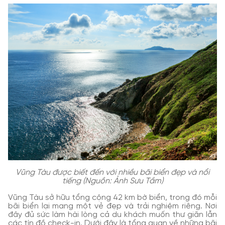
Vũng Tàu được biết đến với nhiều bãi biển đẹp và nổi
tiếng (Nguồn: Ảnh Sưu Tầm)
Vũng Tàu sở hữu tổng cộng 42 km bờ biển, trong đó mỗi
bãi biển lại mang một vẻ đẹp và trải nghiệm riêng. Nơi
đây đủ sức làm hài lòng cả du khách muốn thư giãn lẫn
các tín đồ check-in. Dưới đây là tổng quan về những bãi