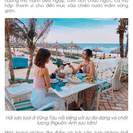
nướng mỡ hành béo ngậy, tôm tích chắc ngọt, cá mú
hấp thanh vị cho đến mực sữa chiên nước mắm vàng
giòn.
Hải sản tươi ở Vũng Tàu nổi tiếng với sự đa dạng và chất
lượng (Nguồn: Ảnh sưu tầm)
Một trong những địa điểm có hải sản tươi không thể