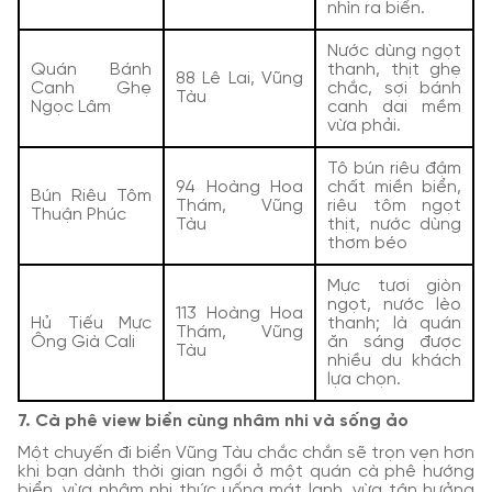
nhìn ra biển.
Nước dùng ngọt
Quán Bánh
thanh, thịt ghẹ
88 Lê Lai, Vũng
Canh Ghẹ
chắc, sợi bánh
Tàu
Ngọc Lâm
canh dai mềm
vừa phải.
Tô bún riêu đậm
94 Hoàng Hoa
chất miền biển,
Bún Riêu Tôm
Thám, Vũng
riêu tôm ngọt
Thuận Phúc
Tàu
thịt, nước dùng
thơm béo
Mực tươi giòn
ngọt, nước lèo
113 Hoàng Hoa
Hủ Tiếu Mực
thanh; là quán
Thám, Vũng
Ông Già Cali
ăn sáng được
Tàu
nhiều du khách
lựa chọn.
7. Cà phê view biển cùng nhâm nhi và sống ảo
Một chuyến đi biển Vũng Tàu chắc chắn sẽ trọn vẹn hơn
khi bạn dành thời gian ngồi ở một quán cà phê hướng
biển, vừa nhâm nhi thức uống mát lạnh, vừa tận hưởng