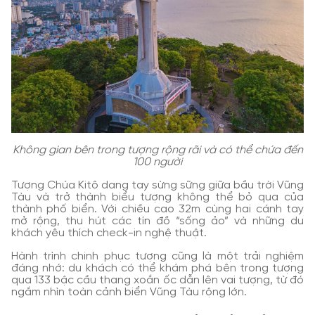
Không gian bên trong tượng rộng rãi và có thể chứa đến
100 người
Tượng Chúa Kitô dang tay sừng sững giữa bầu trời Vũng
Tàu và trở thành biểu tượng không thể bỏ qua của
thành phố biển. Với chiều cao 32m cùng hai cánh tay
mở rộng, thu hút các tín đồ “sống ảo” và những du
khách yêu thích check-in nghệ thuật.
Hành trình chinh phục tượng cũng là một trải nghiệm
đáng nhớ: du khách có thể khám phá bên trong tượng
qua 133 bậc cầu thang xoắn ốc dẫn lên vai tượng, từ đó
ngắm nhìn toàn cảnh biển Vũng Tàu rộng lớn.