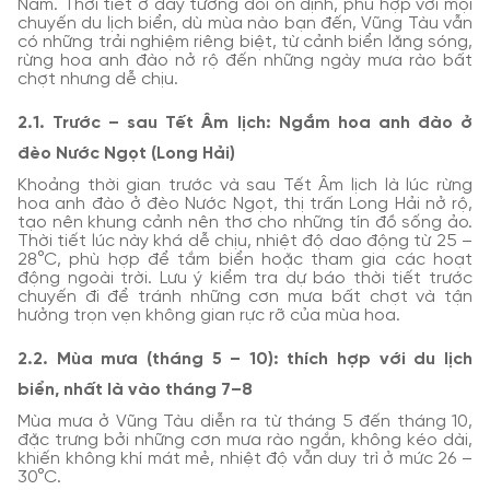
Nam. Thời tiết ở đây tương đối ổn định, phù hợp với mọi
chuyến du lịch biển, dù mùa nào bạn đến, Vũng Tàu vẫn
có những trải nghiệm riêng biệt, từ cảnh biển lặng sóng,
rừng hoa anh đào nở rộ đến những ngày mưa rào bất
chợt nhưng dễ chịu.
2.1. Trước – sau Tết Âm lịch: Ngắm hoa anh đào ở
đèo Nước Ngọt (Long Hải)
Khoảng thời gian trước và sau Tết Âm lịch là lúc rừng
hoa anh đào ở đèo Nước Ngọt, thị trấn Long Hải nở rộ,
tạo nên khung cảnh nên thơ cho những tín đồ sống ảo.
Thời tiết lúc này khá dễ chịu, nhiệt độ dao động từ 25 –
28°C, phù hợp để tắm biển hoặc tham gia các hoạt
động ngoài trời. Lưu ý kiểm tra dự báo thời tiết trước
chuyến đi để tránh những cơn mưa bất chợt và tận
hưởng trọn vẹn không gian rực rỡ của mùa hoa.
2.2. Mùa mưa (tháng 5 – 10): thích hợp với du lịch
biển, nhất là vào tháng 7–8
Mùa mưa ở Vũng Tàu diễn ra từ tháng 5 đến tháng 10,
đặc trưng bởi những cơn mưa rào ngắn, không kéo dài,
khiến không khí mát mẻ, nhiệt độ vẫn duy trì ở mức 26 –
30°C.