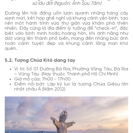
sử lâu đời (Nguồn: Ảnh Sưu Tầm)
Đường lên hải đăng uốn lượn quanh những hàng cây
xanh mát, kết hợp ghế nghỉ và khung cảnh yên bình, tạo
nên một hành trình vừa thư giãn vừa khám phá thiên
nhiên. Đây cũng là địa điểm lý tưởng để “check-in”, đặc
biệt vào bình minh hoặc hoàng hôn, khi ánh nắng như
dát vàng lên thành phố biển, mang đến những bức ảnh
toàn cảnh tuyệt đẹp và khung cảnh lãng mạn khó
quên.
5.2. Tượng Chúa Kitô dang tay
Vị trí: Số 01 Đường Bà Rịa, Phường Vũng Tàu, Bà Rịa
– Vũng Tàu (Nay thuộc Thành phố Hồ Chí Minh)
Giờ mở cửa: 7h00 - 17h00
Điểm nổi bật: Lập kỷ lục là tượng Chúa Giêsu lớn
nhất châu Á (Năm 2012)