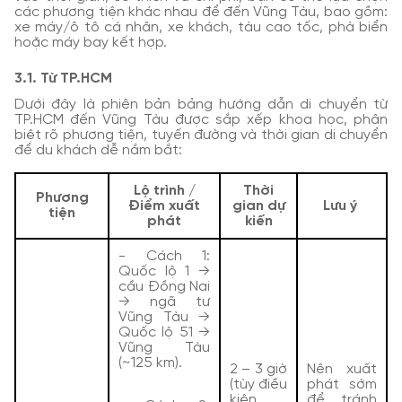
các phương tiện khác nhau để đến Vũng Tàu, bao gồm:
xe máy/ô tô cá nhân, xe khách, tàu cao tốc, phà biển
hoặc máy bay kết hợp.
3.1. Từ TP.HCM
Dưới đây là phiên bản bảng hướng dẫn di chuyển từ
TP.HCM đến Vũng Tàu được sắp xếp khoa học, phân
biệt rõ phương tiện, tuyến đường và thời gian di chuyển
để du khách dễ nắm bắt:
Lộ trình /
Thời
Phương
Điểm xuất
gian dự
Lưu ý
tiện
phát
kiến
- Cách 1:
Quốc lộ 1 →
cầu Đồng Nai
→ ngã tư
Vũng Tàu →
Quốc lộ 51 →
Vũng Tàu
(~125 km).
2 – 3 giờ
Nên xuất
(tùy điều
phát sớm
kiện
để tránh