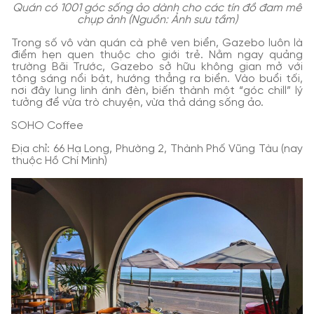
Quán có 1001 góc sống ảo dành cho các tín đồ đam mê
chụp ảnh (Nguồn: Ảnh sưu tầm)
Trong số vô vàn quán cà phê ven biển, Gazebo luôn là
điểm hẹn quen thuộc cho giới trẻ. Nằm ngay quảng
trường Bãi Trước, Gazebo sở hữu không gian mở với
tông sáng nổi bật, hướng thẳng ra biển. Vào buổi tối,
nơi đây lung linh ánh đèn, biến thành một “góc chill” lý
tưởng để vừa trò chuyện, vừa thả dáng sống ảo.
SOHO Coffee
Địa chỉ: 66 Hạ Long, Phường 2, Thành Phố Vũng Tàu (nay
thuộc Hồ Chí Minh)