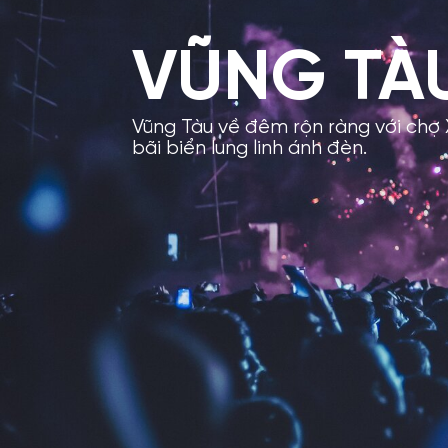
VŨNG TÀ
Vũng Tàu về đêm rộn ràng với chợ
bãi biển lung linh ánh đèn.