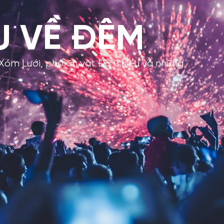
U VỀ ĐÊM
 Xóm Lưới, phố ăn vặt Đồ Chiểu và những