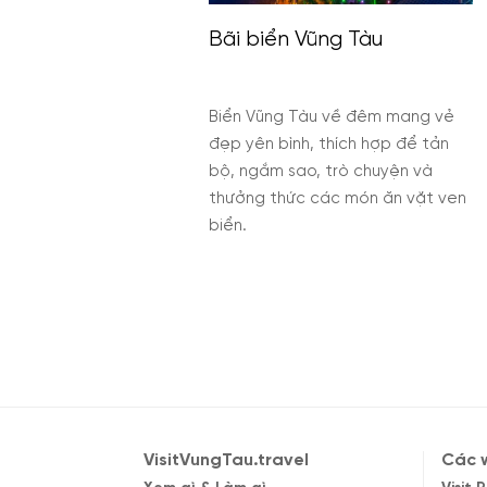
n Vũng Tàu
Cafe Ô Cấp nổi tiếng với không
gian được thiết kế theo từng cấp
bậc, view biển đẹp, đồ uống đa
g Tàu về đêm mang vẻ
dạng và mức giá hợp lý cho mọi
ình, thích hợp để tản
đối tượng.
 sao, trò chuyện và
hức các món ăn vặt ven
VisitVungTau.travel
Các w