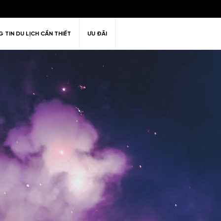
 TIN DU LỊCH CẦN THIẾT
ƯU ĐÃI
ư giãn
Thiên nhiên
Golf