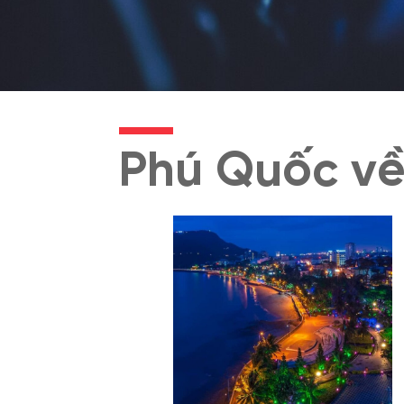
Phú Quốc v
Cafe Ô Cấp Vũng Tàu