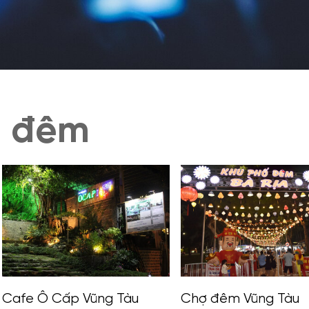
ề đêm
Chợ đêm Vũng Tàu
Khu ẩm thực đêm Đ