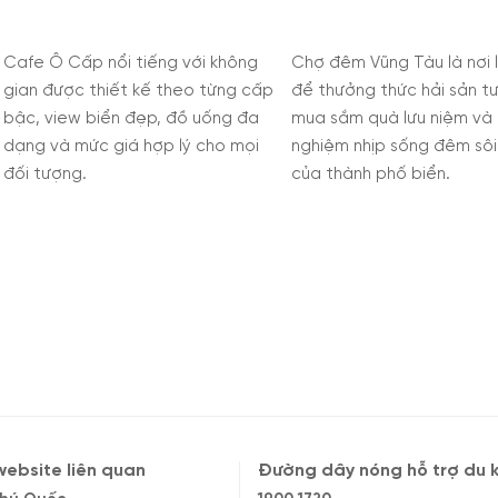
Chiểu – Lê Lai
Chợ đêm Vũng Tàu là nơi lý tưởng
Khu vực Đồ Chiểu – Lê Lai l
để thưởng thức hải sản tươi sống,
tưởng để thưởng thức c
mua sắm quà lưu niệm và trải
ăn đêm đa dạng, từ hải s
nghiệm nhịp sống đêm sôi động
sống đến những món ăn v
của thành phố biển.
đường phố đặc sắc.
ebsite liên quan
Đường dây nóng hỗ trợ du 