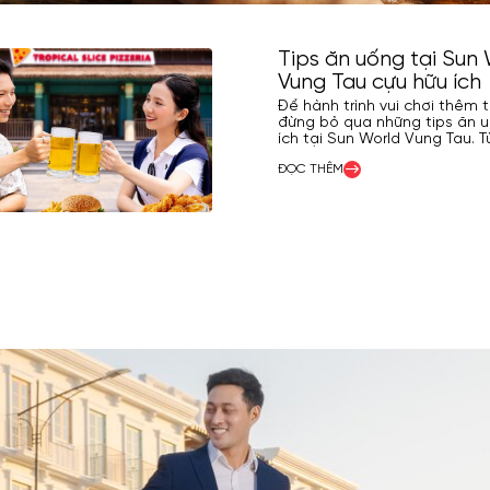
Tips ăn uống tại Sun
Vung Tau cựu hữu ích
Để hành trình vui chơi thêm t
đừng bỏ qua những tips ăn 
ích tại Sun World Vung Tau. 
chọn giờ ăn hợp lý, đặt bàn 
ĐỌC THÊM
khách đến khám phá các m
tại Sun World Vung Tau, bài v
giúp bạn tiết kiệm thời gian 
hưởng trải nghiệm thoải mái