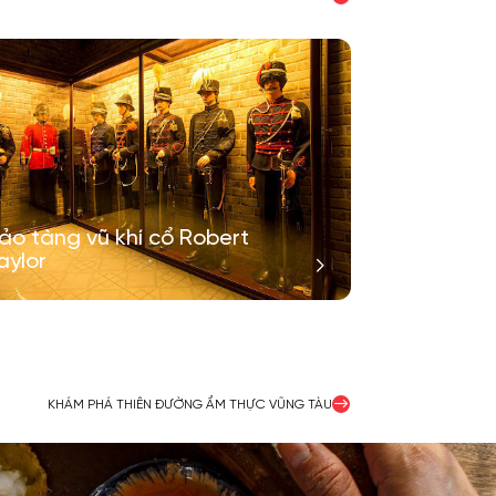
ảo tàng vũ khí cổ Robert
aylor
KHÁM PHÁ THIÊN ĐƯỜNG ẨM THỰC VŨNG TÀU