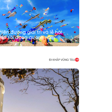
hiên đường giải trí và lễ hội
iển sôi động quanh năm
ĐI KHẮP VŨNG TÀU