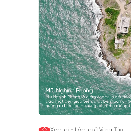
Mũi Nghinh Phong
Mũi Nghinh Phong là điểm check-in nổi tiếng 
đáo, một bên giáp biển, một bên tựa núi. Nơ
hướng ra biển lớn – khung cảnh thơ mộng t
Xem gì - Làm gì ở Vũng Tàu