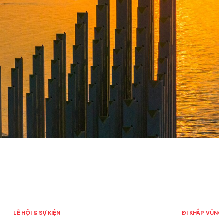
LỄ HỘI & SỰ KIỆN
ĐI KHẮP VŨN