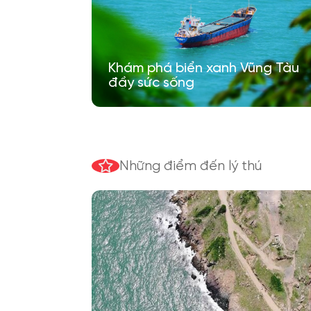
Khám phá biển xanh Vũng Tàu
đầy sức sống
Những điểm đến lý thú