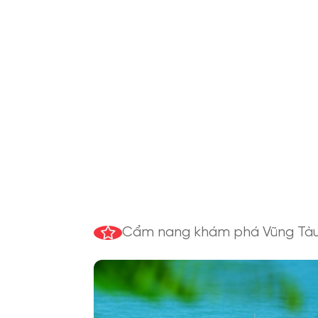
Bản giao hòa giữa biển trời,
lịch sử và nhịp sống hiện đại
Cẩm nang khám phá Vũng Tà