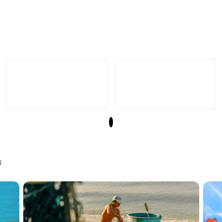
Vũng Tàu rộn ràng trong sắc
Mỗi điểm
màu lễ hội ngư dân và sự kiện
cắt của 
ven biển
u