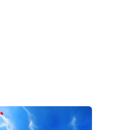
 dừng chân là một lát
biển trời lãng mạn