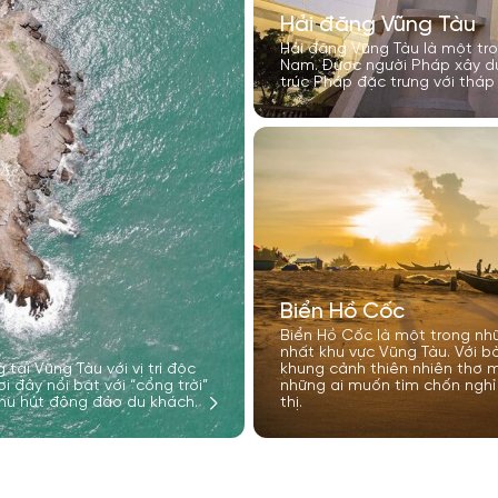
Hải đăng Vũng Tàu
Hải đăng Vũng Tàu là một tr
Nam. Được người Pháp xây dự
trúc Pháp đặc trưng với tháp 
Biển Hồ Cốc
Biển Hồ Cốc là một trong nh
nhất khu vực Vũng Tàu. Với b
tại Vũng Tàu với vị trí độc
khung cảnh thiên nhiên thơ m
i đây nổi bật với “cổng trời”
những ai muốn tìm chốn nghỉ 
hu hút đông đảo du khách.
thị.