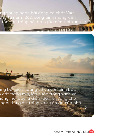
ong những ngọn hải đăng cổ nhất Việt
ng từ năm 1862, công trình mang kiến
tròn sơn trắng nổi bật giữa nền trời xanh.
ững bãi biển hoang sơ và yên bình bậc
ờ cát trắng mịn, làn nước trong xanh và
ộng, nơi đây là điểm đến lý tưởng cho
ngơi thư giãn, tránh xa sự ồn ào của phố
KHÁM PHÁ VŨNG TÀU