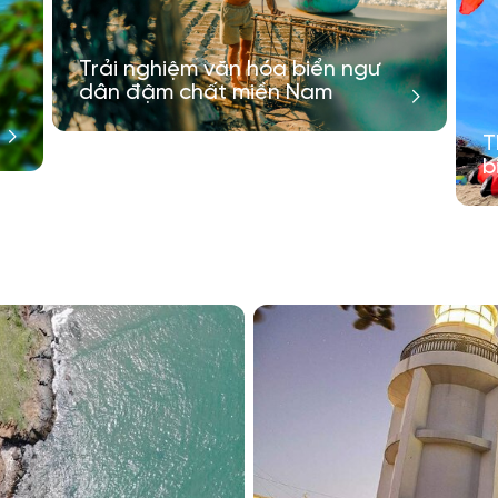
Trải nghiệm văn hóa biển ngư
dân đậm chất miền Nam
T
b