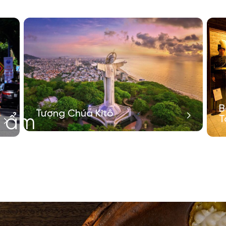
B
Tượng Chúa Kitô
ê ẩm
T