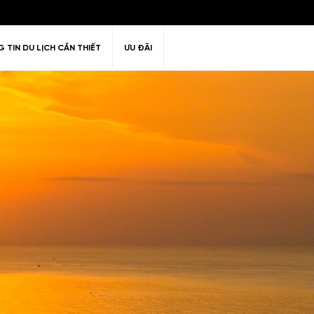
 TIN DU LỊCH CẦN THIẾT
ƯU ĐÃI
ư giãn
Thiên nhiên
Golf