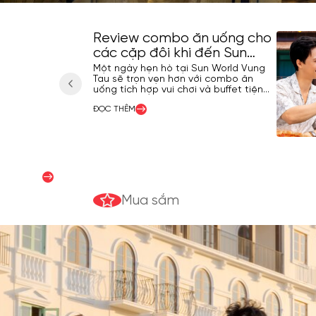
Review combo ăn uống cho
các cặp đôi khi đến Sun
World Vung Tau
Một ngày hẹn hò tại Sun World Vung
Tau sẽ trọn vẹn hơn với combo ăn
uống tích hợp vui chơi và buffet tiện
lợi. Từ các trò chơi nước sôi động đến
ĐỌC THÊM
Menu buffet Sun World Vung Tau cặp
đôi đa dạng, đây là lựa chọn lý tưởng
cho những ai muốn vừa thư giãn, vừa
Hướng dẫn mua sắm
lưu giữ những khoảnh khắc check-in
đáng nhớ.
ĐỌC THÊM
Mua sắm