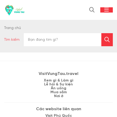
Trang chủ
Tìm kiếm
VisitVungTau.travel
Xem gì & Làm gì
Lễ hội & Sự kiện
Ăn uống
Mua sắm
Nơi ở
Các website liên quan
Visit Phú Quốc