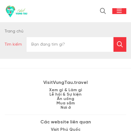
Trang chủ
Tìm kiếm
VisitVungTau.travel
Xem gì & Làm gì
Lễ hội & Sự kiện
Ăn uống
Mua sắm
Nơi ở
Các website liên quan
Visit Phú Quốc