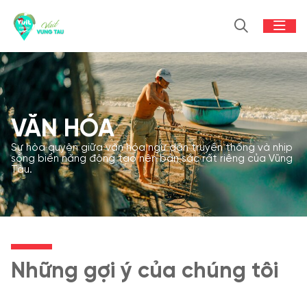
VĂN HÓA
Sự hòa quyện giữa văn hóa ngư dân truyền thống và nhịp
sống biển năng động tạo nên bản sắc rất riêng của Vũng
Tàu.
Những gợi ý của chúng tôi