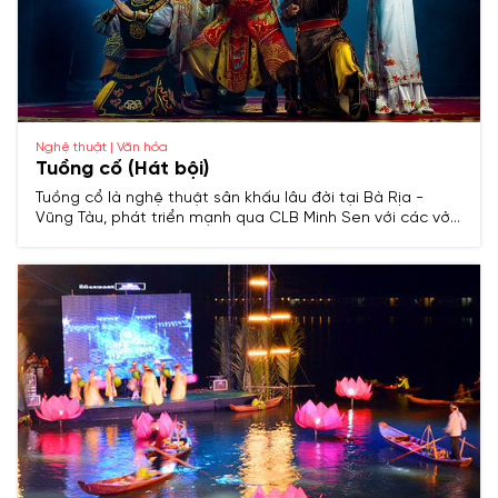
Nghệ thuật | Văn hóa
Tuồng cổ (Hát bội)
Tuồng cổ là nghệ thuật sân khấu lâu đời tại Bà Rịa -
Vũng Tàu, phát triển mạnh qua CLB Minh Sen với các vở
diễn hoành tráng, truyền tải giá trị đạo đức và lịch sử.