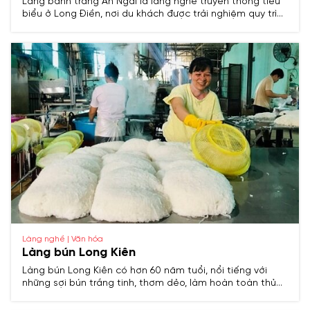
Làng bánh tráng An Ngãi là làng nghề truyền thống tiêu
biểu ở Long Điền, nơi du khách được trải nghiệm quy trình
làm bánh sạch, thơm, không chất phụ gia và đậm hồn
quê.
Làng nghề | Văn hóa
Làng bún Long Kiên
Làng bún Long Kiên có hơn 60 năm tuổi, nổi tiếng với
những sợi bún trắng tinh, thơm dẻo, làm hoàn toàn thủ
công, không phụ gia, giữ trọn hương vị truyền thống tự
nhiên.