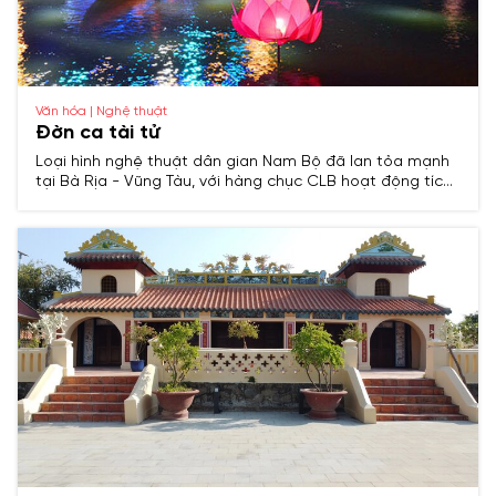
Văn hóa | Nghệ thuật
Đờn ca tài tử
Loại hình nghệ thuật dân gian Nam Bộ đã lan tỏa mạnh
tại Bà Rịa - Vũng Tàu, với hàng chục CLB hoạt động tích
cực, biểu diễn định kỳ và tham gia các liên hoan cấp
quốc gia.