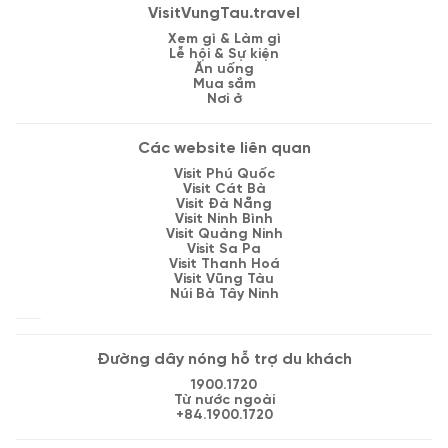
VisitVungTau.travel
Xem gì & Làm gì
Lễ hội & Sự kiện
Ăn uống
Mua sắm
Nơi ở
Các website liên quan
Visit Phú Quốc
Visit Cát Bà
Visit Đà Nẵng
Visit Ninh Bình
Visit Quảng Ninh
Visit Sa Pa
Visit Thanh Hoá
Visit Vũng Tàu
Núi Bà Tây Ninh
Đường dây nóng hỗ trợ du khách
1900.1720
Từ nước ngoài
+84.1900.1720