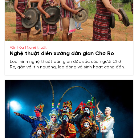
Văn hóa | Nghệ thuật
Nghệ thuật diễn xướng dân gian Chơ Ro
Loại hình nghệ thuật dân gian đặc sắc của người Chơ
Ro, gắn với tín ngưỡng, lao động và sinh hoạt cộng đồng,
gồm dân ca, múa, nhạc cụ truyền thống và lễ hội cổ
truyền.