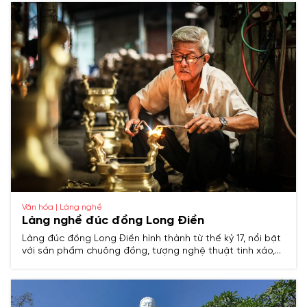
Văn hóa | Làng nghề
Làng nghề đúc đồng Long Điền
Làng đúc đồng Long Điền hình thành từ thế kỷ 17, nổi bật
với sản phẩm chuông đồng, tượng nghệ thuật tinh xảo,
phản ánh trình độ thủ công bậc thầy của nghệ nhân xứ
biển.