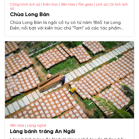
Công trình lịch sử | Kiến trúc | Văn hóa | Tôn giáo | Lịch sử | Di tích lịch
sử
Chùa Long Bàn
Chùa Long Bàn là ngôi cổ tự có từ năm 1845 tại Long
Điền, nổi bật với kiến trúc chữ “Tam” và các tác phẩm
điêu khắc chạm trổ tinh xảo, mang đậm bản sắc Phật
giáo Nam Bộ.
Văn hóa | Làng nghề
Làng bánh tráng An Ngãi