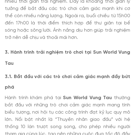
nhiều thời gian trải nghiệm. Đây là khoảng thời gian lý
tưởng để bắt đầu các trò chơi cảm giác mạnh khi cơ
thể còn nhiều năng lượng. Ngoài ra, buổi chiều từ 15h00
đến 17h00 là thời điểm thích hợp để thư giãn tại bể
sóng hoặc sông lười. Ánh nắng dịu hơn giúp trải nghiệm
trở nên dễ chịu và thoải mái hơn.
3. Hành trình trải nghiệm trò chơi tại Sun World Vung
Tau
3
.1. Bắt đầu với các trò chơi cảm giác mạnh đầy bứt
phá
Hành trình khám phá tại
Sun World Vung Tau
thường
bắt đầu với những trò chơi cảm giác mạnh mang tính
biểu tượng, nơi hội tụ các công trình đạt kỷ lục quy mô
lớn. Nổi bật nhất là “Thuyền nhân giao đấu” với hệ
thống 10 làn trượt song song, cho phép nhiều người
tham gia cùng lúc, tạo nên những cuộc đua tốc độ đầy