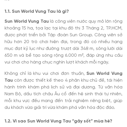
1.1. Sun World Vung Tau là gì?
Sun World Vung Tau
là công viên nước quy mô lớn rộng
khoảng 15 ha, tọa lạc tại khu đô thị 3 Tháng 2, TP.HCM,
được phát triển bởi Tập đoàn Sun Group. Công viên sở
hữu hơn 20 trò chơi hiện đại, trong đó có nhiều hạng
mục đạt kỷ lục như đường trượt dài 348 m, sông lười dài
650 m và bể tạo sóng rộng 6.000 m², đáp ứng nhu cầu
vui chơi cho hàng chục nghìn lượt khách mỗi ngày.
Không chỉ là khu vui chơi đơn thuần,
Sun World Vung
Tau
còn được thiết kế theo 4 phân khu chủ đề, tái hiện
hành trình khám phá lịch sử và đại dương. Từ văn hóa
Nam Bộ, dấu tích châu Âu cổ đến hệ sinh thái tự nhiên,
mỗi khu vực đều mang đến trải nghiệm riêng biệt, giúp
du khách vừa giải trí vừa khám phá văn hóa độc đáo.
1.2. Vì sao Sun World Vung Tau “gây sốt” mùa hè?