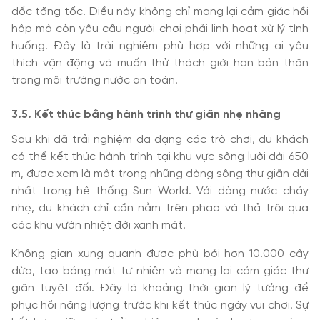
dốc tăng tốc. Điều này không chỉ mang lại cảm giác hồi
hộp mà còn yêu cầu người chơi phải linh hoạt xử lý tình
huống. Đây là trải nghiệm phù hợp với những ai yêu
thích vận động và muốn thử thách giới hạn bản thân
trong môi trường nước an toàn.
3
.5. Kết thúc bằng hành trình thư giãn nhẹ nhàng
Sau khi đã trải nghiệm đa dạng các trò chơi, du khách
có thể kết thúc hành trình tại khu vực sông lười dài 650
m, được xem là một trong những dòng sông thư giãn dài
nhất trong hệ thống Sun World. Với dòng nước chảy
nhẹ, du khách chỉ cần nằm trên phao và thả trôi qua
các khu vườn nhiệt đới xanh mát.
Không gian xung quanh được phủ bởi hơn 10.000 cây
dừa, tạo bóng mát tự nhiên và mang lại cảm giác thư
giãn tuyệt đối. Đây là khoảng thời gian lý tưởng để
phục hồi năng lượng trước khi kết thúc ngày vui chơi. Sự