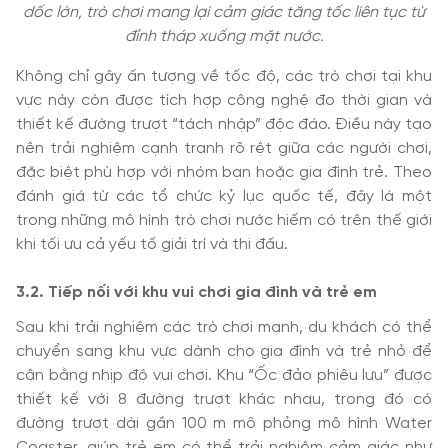
dốc lớn, trò chơi mang lại cảm giác tăng tốc liên tục từ
đỉnh tháp xuống mặt nước.
Không chỉ gây ấn tượng về tốc độ, các trò chơi tại khu
vực này còn được tích hợp công nghệ đo thời gian và
thiết kế đường trượt “tách nhập” độc đáo. Điều này tạo
nên trải nghiệm cạnh tranh rõ rệt giữa các người chơi,
đặc biệt phù hợp với nhóm bạn hoặc gia đình trẻ. Theo
đánh giá từ các tổ chức kỷ lục quốc tế, đây là một
trong những mô hình trò chơi nước hiếm có trên thế giới
khi tối ưu cả yếu tố giải trí và thi đấu.
3
.2. Tiếp nối với khu vui chơi gia đình và trẻ em
Sau khi trải nghiệm các trò chơi mạnh, du khách có thể
chuyển sang khu vực dành cho gia đình và trẻ nhỏ để
cân bằng nhịp độ vui chơi. Khu “Ốc đảo phiêu lưu” được
thiết kế với 8 đường trượt khác nhau, trong đó có
đường trượt dài gần 100 m mô phỏng mô hình Water
Coaster, giúp trẻ em có thể trải nghiệm cảm giác như