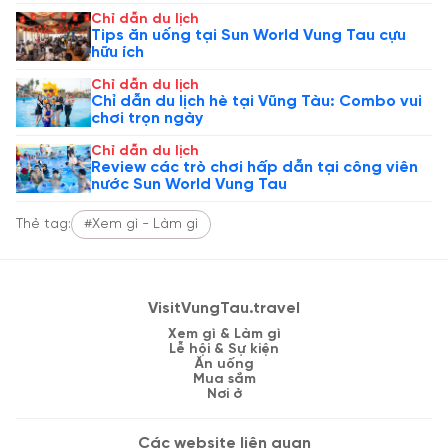
Chỉ dẫn du lịch
Tips ăn uống tại Sun World Vung Tau cựu
hữu ích
Chỉ dẫn du lịch
Chỉ dẫn du lịch hè tại Vũng Tàu: Combo vui
chơi trọn ngày
Chỉ dẫn du lịch
Review các trò chơi hấp dẫn tại công viên
nước Sun World Vung Tau
Thẻ tag:
#Xem gì - Làm gì
VisitVungTau.travel
Xem gì & Làm gì
Lễ hội & Sự kiện
Ăn uống
Mua sắm
Nơi ở
Các website liên quan