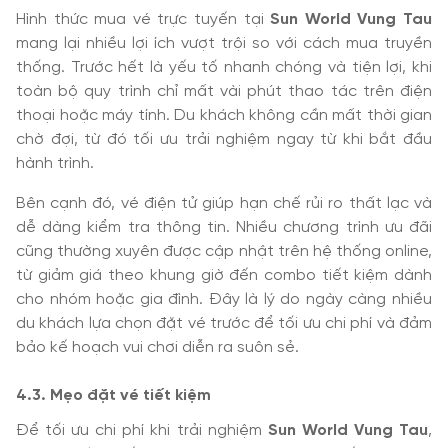
Hình thức mua vé trực tuyến tại
Sun World Vung Tau
mang lại nhiều lợi ích vượt trội so với cách mua truyền
thống. Trước hết là yếu tố nhanh chóng và tiện lợi, khi
toàn bộ quy trình chỉ mất vài phút thao tác trên điện
thoại hoặc máy tính. Du khách không cần mất thời gian
chờ đợi, từ đó tối ưu trải nghiệm ngay từ khi bắt đầu
hành trình.
Bên cạnh đó, vé điện tử giúp hạn chế rủi ro thất lạc và
dễ dàng kiểm tra thông tin. Nhiều chương trình ưu đãi
cũng thường xuyên được cập nhật trên hệ thống online,
từ giảm giá theo khung giờ đến combo tiết kiệm dành
cho nhóm hoặc gia đình. Đây là lý do ngày càng nhiều
du khách lựa chọn đặt vé trước để tối ưu chi phí và đảm
bảo kế hoạch vui chơi diễn ra suôn sẻ.
4
.3. Mẹo đặt vé tiết kiệm
Để tối ưu chi phí khi trải nghiệm
Sun World Vung Tau
,