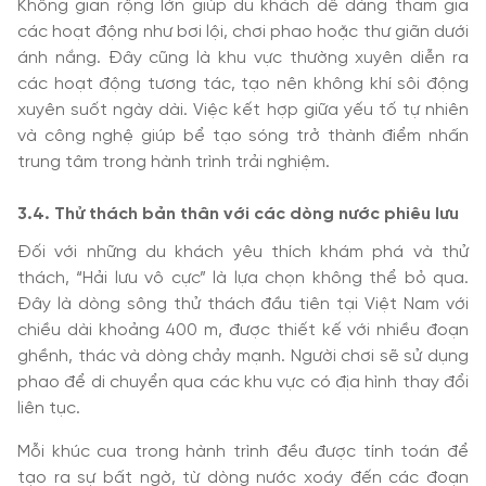
Không gian rộng lớn giúp du khách dễ dàng tham gia
các hoạt động như bơi lội, chơi phao hoặc thư giãn dưới
ánh nắng. Đây cũng là khu vực thường xuyên diễn ra
các hoạt động tương tác, tạo nên không khí sôi động
xuyên suốt ngày dài. Việc kết hợp giữa yếu tố tự nhiên
và công nghệ giúp bể tạo sóng trở thành điểm nhấn
trung tâm trong hành trình trải nghiệm.
3
.4. Thử thách bản thân với các dòng nước phiêu lưu
Đối với những du khách yêu thích khám phá và thử
thách, “Hải lưu vô cực” là lựa chọn không thể bỏ qua.
Đây là dòng sông thử thách đầu tiên tại Việt Nam với
chiều dài khoảng 400 m, được thiết kế với nhiều đoạn
ghềnh, thác và dòng chảy mạnh. Người chơi sẽ sử dụng
phao để di chuyển qua các khu vực có địa hình thay đổi
liên tục.
Mỗi khúc cua trong hành trình đều được tính toán để
tạo ra sự bất ngờ, từ dòng nước xoáy đến các đoạn