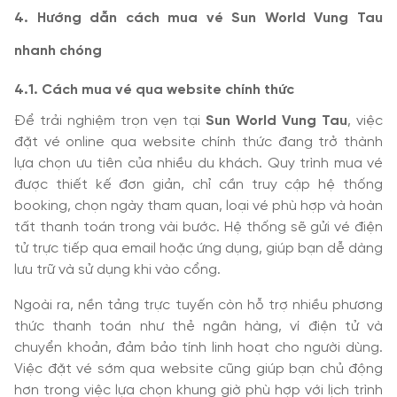
4. Hướng dẫn cách mua vé Sun World Vung Tau
nhanh chóng
4
.1. Cách mua vé qua website chính thức
Để trải nghiệm trọn vẹn tại
Sun World Vung Tau
, việc
đặt vé online qua website chính thức đang trở thành
lựa chọn ưu tiên của nhiều du khách. Quy trình mua vé
được thiết kế đơn giản, chỉ cần truy cập hệ thống
booking, chọn ngày tham quan, loại vé phù hợp và hoàn
tất thanh toán trong vài bước. Hệ thống sẽ gửi vé điện
tử trực tiếp qua email hoặc ứng dụng, giúp bạn dễ dàng
lưu trữ và sử dụng khi vào cổng.
Ngoài ra, nền tảng trực tuyến còn hỗ trợ nhiều phương
thức thanh toán như thẻ ngân hàng, ví điện tử và
chuyển khoản, đảm bảo tính linh hoạt cho người dùng.
Việc đặt vé sớm qua website cũng giúp bạn chủ động
hơn trong việc lựa chọn khung giờ phù hợp với lịch trình