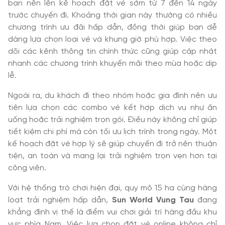
bạn nên lên kế hoạch đặt vé sớm từ 7 đến 14 ngày
trước chuyến đi. Khoảng thời gian này thường có nhiều
chương trình ưu đãi hấp dẫn, đồng thời giúp bạn dễ
dàng lựa chọn loại vé và khung giờ phù hợp. Việc theo
dõi các kênh thông tin chính thức cũng giúp cập nhật
nhanh các chương trình khuyến mãi theo mùa hoặc dịp
lễ.
Ngoài ra, du khách đi theo nhóm hoặc gia đình nên ưu
tiên lựa chọn các combo vé kết hợp dịch vụ như ăn
uống hoặc trải nghiệm trọn gói. Điều này không chỉ giúp
tiết kiệm chi phí mà còn tối ưu lịch trình trong ngày. Một
kế hoạch đặt vé hợp lý sẽ giúp chuyến đi trở nên thuận
tiện, an toàn và mang lại trải nghiệm trọn vẹn hơn tại
công viên.
Với hệ thống trò chơi hiện đại, quy mô 15 ha cùng hàng
loạt trải nghiệm hấp dẫn,
Sun World Vung Tau
đang
khẳng định vị thế là điểm vui chơi giải trí hàng đầu khu
vực phía Nam. Việc lựa chọn đặt vé online không chỉ