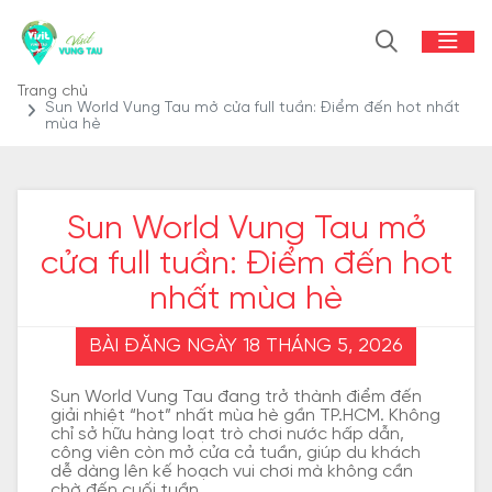
Trang chủ
Sun World Vung Tau mở cửa full tuần: Điểm đến hot nhất
mùa hè
Sun World Vung Tau mở
cửa full tuần: Điểm đến hot
nhất mùa hè
BÀI ĐĂNG NGÀY 18 THÁNG 5, 2026
Sun World Vung Tau đang trở thành điểm đến
giải nhiệt “hot” nhất mùa hè gần TP.HCM. Không
chỉ sở hữu hàng loạt trò chơi nước hấp dẫn,
công viên còn mở cửa cả tuần, giúp du khách
dễ dàng lên kế hoạch vui chơi mà không cần
chờ đến cuối tuần.