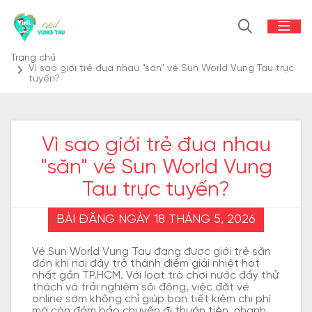
Trang chủ
Vì sao giới trẻ đua nhau "săn" vé Sun World Vung Tau trực
tuyến?
Vì sao giới trẻ đua nhau
"săn" vé Sun World Vung
Tau trực tuyến?
BÀI ĐĂNG NGÀY 18 THÁNG 5, 2026
Vé Sun World Vung Tau đang được giới trẻ săn
đón khi nơi đây trở thành điểm giải nhiệt hot
nhất gần TP.HCM. Với loạt trò chơi nước đầy thử
thách và trải nghiệm sôi động, việc đặt vé
online sớm không chỉ giúp bạn tiết kiệm chi phí
mà còn đảm bảo chuyến đi thuận tiện, nhanh