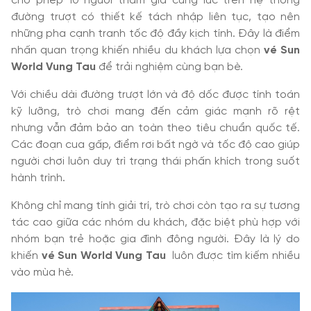
cho phép 10 người tham gia cùng lúc trên hệ thống
đường trượt có thiết kế tách nhập liên tục, tạo nên
những pha cạnh tranh tốc độ đầy kịch tính. Đây là điểm
nhấn quan trọng khiến nhiều du khách lựa chọn
vé Sun
World Vung Tau
để trải nghiệm cùng bạn bè.
Với chiều dài đường trượt lớn và độ dốc được tính toán
kỹ lưỡng, trò chơi mang đến cảm giác mạnh rõ rệt
nhưng vẫn đảm bảo an toàn theo tiêu chuẩn quốc tế.
Các đoạn cua gấp, điểm rơi bất ngờ và tốc độ cao giúp
người chơi luôn duy trì trạng thái phấn khích trong suốt
hành trình.
Không chỉ mang tính giải trí, trò chơi còn tạo ra sự tương
tác cao giữa các nhóm du khách, đặc biệt phù hợp với
nhóm bạn trẻ hoặc gia đình đông người. Đây là lý do
khiến
vé Sun World Vung Tau
luôn được tìm kiếm nhiều
vào mùa hè.