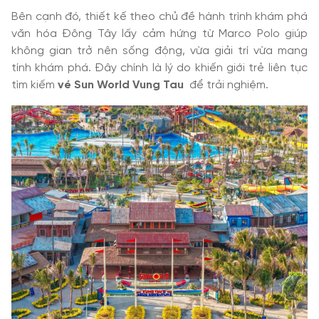
Bên cạnh đó, thiết kế theo chủ đề hành trình khám phá
văn hóa Đông Tây lấy cảm hứng từ Marco Polo giúp
không gian trở nên sống động, vừa giải trí vừa mang
tính khám phá. Đây chính là lý do khiến giới trẻ liên tục
tìm kiếm
vé Sun World Vung Tau
để trải nghiệm.