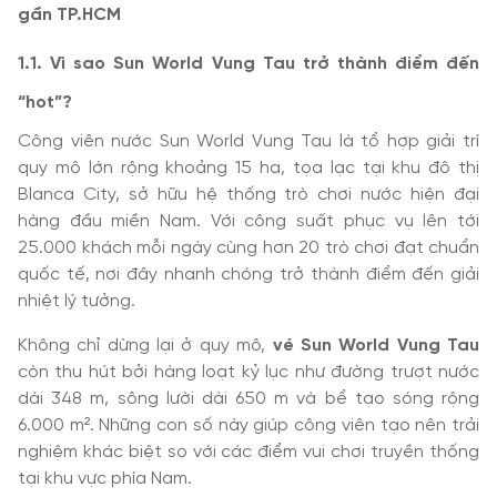
gần TP.HCM
1.1. Vì sao Sun World Vung Tau trở thành điểm đến
“hot”?
Công viên nước Sun World Vung Tau là tổ hợp giải trí
quy mô lớn rộng khoảng 15 ha, tọa lạc tại khu đô thị
Blanca City, sở hữu hệ thống trò chơi nước hiện đại
hàng đầu miền Nam. Với công suất phục vụ lên tới
25.000 khách mỗi ngày cùng hơn 20 trò chơi đạt chuẩn
quốc tế, nơi đây nhanh chóng trở thành điểm đến giải
nhiệt lý tưởng.
Không chỉ dừng lại ở quy mô,
vé Sun World Vung Tau
còn thu hút bởi hàng loạt kỷ lục như đường trượt nước
dài 348 m, sông lười dài 650 m và bể tạo sóng rộng
6.000 m². Những con số này giúp công viên tạo nên trải
nghiệm khác biệt so với các điểm vui chơi truyền thống
tại khu vực phía Nam.