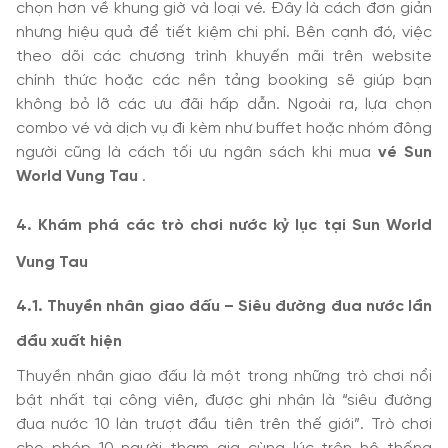
chọn hơn về khung giờ và loại vé. Đây là cách đơn giản
nhưng hiệu quả để tiết kiệm chi phí. Bên cạnh đó, việc
theo dõi các chương trình khuyến mãi trên website
chính thức hoặc các nền tảng booking sẽ giúp bạn
không bỏ lỡ các ưu đãi hấp dẫn. Ngoài ra, lựa chọn
combo vé và dịch vụ đi kèm như buffet hoặc nhóm đông
người cũng là cách tối ưu ngân sách khi mua
vé Sun
World Vung Tau
.
4. Khám phá các trò chơi nước kỷ lục tại Sun World
Vung Tau
4.1. Thuyền nhân giao đấu – Siêu đường đua nước lần
đầu xuất hiện
Thuyền nhân giao đấu là một trong những trò chơi nổi
bật nhất tại công viên, được ghi nhận là “siêu đường
đua nước 10 làn trượt đầu tiên trên thế giới”. Trò chơi