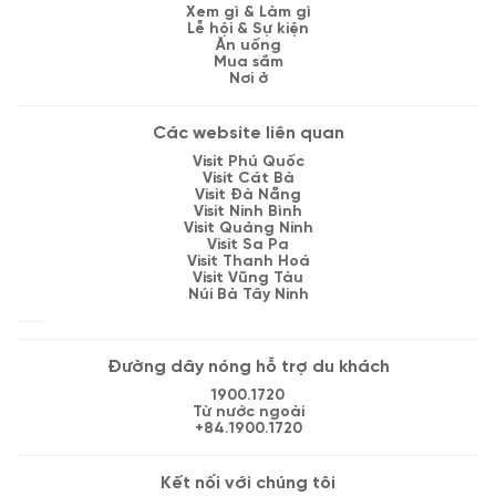
Xem gì & Làm gì
Lễ hội & Sự kiện
Ăn uống
Mua sắm
Nơi ở
Các website liên quan
Visit Phú Quốc
Visit Cát Bà
Visit Đà Nẵng
Visit Ninh Bình
Visit Quảng Ninh
Visit Sa Pa
Visit Thanh Hoá
Visit Vũng Tàu
Núi Bà Tây Ninh
Đường dây nóng hỗ trợ du khách
1900.1720
Từ nước ngoài
+84.1900.1720
Kết nối với chúng tôi