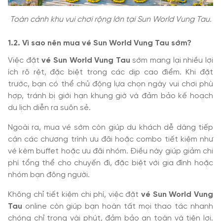
Toàn cảnh khu vui chơi rộng lớn tại Sun World Vung Tau.
1.2. Vì sao nên mua vé Sun World Vung Tau sớm?
Việc đặt
vé Sun World Vung Tau
sớm mang lại nhiều lợi
ích rõ rệt, đặc biệt trong các dịp cao điểm. Khi đặt
trước, bạn có thể chủ động lựa chọn ngày vui chơi phù
hợp, tránh bị giới hạn khung giờ và đảm bảo kế hoạch
du lịch diễn ra suôn sẻ.
Ngoài ra, mua vé sớm còn giúp du khách dễ dàng tiếp
cận các chương trình ưu đãi hoặc combo tiết kiệm như
vé kèm buffet hoặc ưu đãi nhóm. Điều này giúp giảm chi
phí tổng thể cho chuyến đi, đặc biệt với gia đình hoặc
nhóm bạn đông người.
Không chỉ tiết kiệm chi phí, việc đặt
vé Sun World Vung
Tau
online còn giúp bạn hoàn tất mọi thao tác nhanh
chóng chỉ trong vài phút, đảm bảo an toàn và tiện lợi.