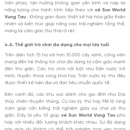
trên phao, tận hưởng không gian yên bình và nạp lại
năng lượng cho hành trình tiếp theo với
vé Sun World
Vung Tau
. Không gian được thiết kế hài hòa giữa thiên
nhiên và kiến trúc giúp nâng cao trải nghiệm tổng thể,
mang lại cảm giác thư thái rõ rệt.
4.6. Thế giới trò chơi đa dạng cho mọi lứa tuổi
Trên diện tích 15 ha với hơn 10.000 cây xanh, công viên
mang đến hệ thống trò chơi đa dạng từ cảm giác mạnh
đến thư giãn. Các trò chơi nổi bật như Rắn nước trở
mình, Huyền thoại sóng khơi hay Trăn nước kỳ thú đều
được thiết kế hiện đại và đạt tiêu chuẩn quốc tế.
Bên cạnh đó, các khu vực dành cho gia đình như Đại
thủy chiến thuyền thúng, Cù lao kỳ thú hay Mê lộ rừng
tràm giúp cân bằng trải nghiệm giữa vui chơi và thư
giãn. Đây là yếu tố giúp
vé Sun World Vung Tau
phù
hợp với nhiều đối tượng khách khác nhau. Sự đa dạng
này giúp du khách có thể trải nghiệm trọn vẹn trong