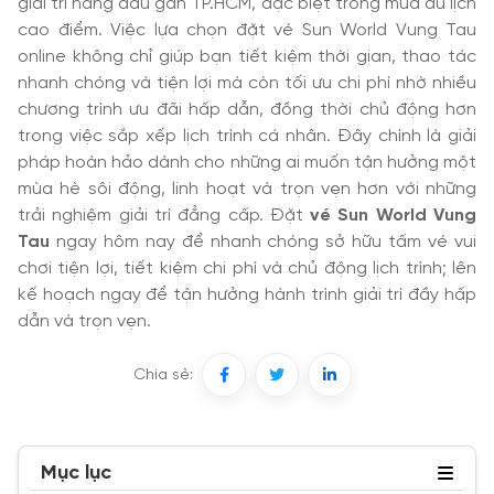
giải trí hàng đầu gần TP.HCM, đặc biệt trong mùa du lịch
cao điểm. Việc lựa chọn đặt vé Sun World Vung Tau
online không chỉ giúp bạn tiết kiệm thời gian, thao tác
nhanh chóng và tiện lợi mà còn tối ưu chi phí nhờ nhiều
chương trình ưu đãi hấp dẫn, đồng thời chủ động hơn
trong việc sắp xếp lịch trình cá nhân. Đây chính là giải
pháp hoàn hảo dành cho những ai muốn tận hưởng một
mùa hè sôi động, linh hoạt và trọn vẹn hơn với những
trải nghiệm giải trí đẳng cấp. Đặt
vé Sun World Vung
Tau
ngay hôm nay để nhanh chóng sở hữu tấm vé vui
chơi tiện lợi, tiết kiệm chi phí và chủ động lịch trình; lên
kế hoạch ngay để tận hưởng hành trình giải trí đầy hấp
dẫn và trọn vẹn.
Chia sẻ:
Mục lục