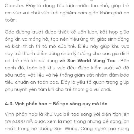
Coaster. Đây là dạng tàu lượn nước thu nhỏ, giúp trẻ
em vừa vui chơi vừa trải nghiệm cảm giác khám phá an
toàn.
Các đường trượt được thiết kế uốn lượn, kết hợp giữa
ống kín và máng hở, tạo nên hiệu ứng thị giác sinh động
và kích thích trí tò mò của trẻ. Điều này giúp khu vực
này trở thành điểm dừng chân lý tưởng cho các gia đình
có trẻ nhỏ khi sử dụng
vé Sun World Vung Tau
. Bên
cạnh đó, toàn bộ khu vực đều được kiểm soát về độ
sâu nước, vật liệu và hệ thống giám sát nhằm đảm bảo
tiêu chuẩn an toàn cao. Đây là yếu tố quan trọng giúp
phụ huynh yên tâm khi cho trẻ tham gia vui chơi.
4.3. Vịnh phồn hoa – Bể tạo sóng quy mô lớn
Vịnh phồn hoa là khu vực bể tạo sóng với diện tích lên
tới 6.000 m², được xem là một trong những bể sóng lớn
nhất trong hệ thống Sun World. Công nghệ tạo sóng