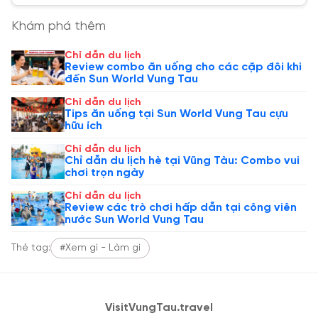
Khám phá thêm
Chỉ dẫn du lịch
Review combo ăn uống cho các cặp đôi khi
đến Sun World Vung Tau
Chỉ dẫn du lịch
Tips ăn uống tại Sun World Vung Tau cựu
hữu ích
Chỉ dẫn du lịch
Chỉ dẫn du lịch hè tại Vũng Tàu: Combo vui
chơi trọn ngày
Chỉ dẫn du lịch
Review các trò chơi hấp dẫn tại công viên
nước Sun World Vung Tau
Thẻ tag:
#Xem gì - Làm gì
VisitVungTau.travel