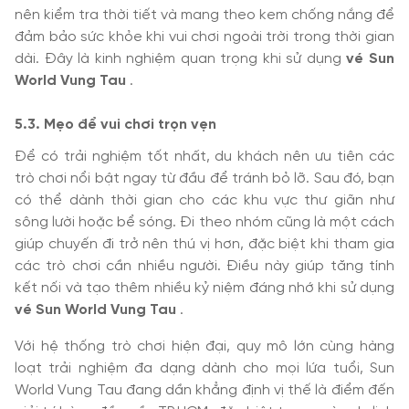
nên kiểm tra thời tiết và mang theo kem chống nắng để
đảm bảo sức khỏe khi vui chơi ngoài trời trong thời gian
dài. Đây là kinh nghiệm quan trọng khi sử dụng
vé Sun
World Vung Tau
.
5.3. Mẹo để vui chơi trọn vẹn
Để có trải nghiệm tốt nhất, du khách nên ưu tiên các
trò chơi nổi bật ngay từ đầu để tránh bỏ lỡ. Sau đó, bạn
có thể dành thời gian cho các khu vực thư giãn như
sông lười hoặc bể sóng. Đi theo nhóm cũng là một cách
giúp chuyến đi trở nên thú vị hơn, đặc biệt khi tham gia
các trò chơi cần nhiều người. Điều này giúp tăng tính
kết nối và tạo thêm nhiều kỷ niệm đáng nhớ khi sử dụng
vé Sun World Vung Tau
.
Với hệ thống trò chơi hiện đại, quy mô lớn cùng hàng
loạt trải nghiệm đa dạng dành cho mọi lứa tuổi, Sun
World Vung Tau đang dần khẳng định vị thế là điểm đến