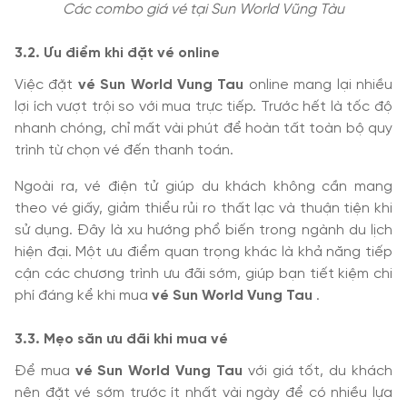
Các combo giá vé tại Sun World Vũng Tàu
3.2. Ưu điểm khi đặt vé online
Việc đặt
vé Sun World Vung Tau
online mang lại nhiều
lợi ích vượt trội so với mua trực tiếp. Trước hết là tốc độ
nhanh chóng, chỉ mất vài phút để hoàn tất toàn bộ quy
trình từ chọn vé đến thanh toán.
Ngoài ra, vé điện tử giúp du khách không cần mang
theo vé giấy, giảm thiểu rủi ro thất lạc và thuận tiện khi
sử dụng. Đây là xu hướng phổ biến trong ngành du lịch
hiện đại. Một ưu điểm quan trọng khác là khả năng tiếp
cận các chương trình ưu đãi sớm, giúp bạn tiết kiệm chi
phí đáng kể khi mua
vé Sun World Vung Tau
.
3.3. Mẹo săn ưu đãi khi mua vé
Để mua
vé Sun World Vung Tau
với giá tốt, du khách
nên đặt vé sớm trước ít nhất vài ngày để có nhiều lựa