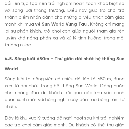
đổi liên tục tạo nên trải nghiệm hoàn toàn khác biệt so
với sông lười thông thường. Điều này giúp trò chơi trở
thành điểm nhấn dành cho những ai yêu thích cảm giác
mạnh khi mua
vé Sun World Vung Tau
. Không chỉ mang
lại sự phấn khích, trò chơi còn giúp người tham gia rèn
luyện khả năng phản xạ và xử lý tình huống trong môi
trường nước.
4.5. Sông lười 650m – Thư giãn dài nhất hệ thống Sun
World
Sông lười tại công viên có chiều dài lên tới 650 m, được
xem là dài nhất trong hệ thống Sun World. Dòng nước
nhẹ nhàng đưa du khách trôi qua các khu vực cảnh
quan xanh mát với hàng nghìn cây dừa tạo bóng râm tự
nhiên.
Đây là khu vực lý tưởng để nghỉ ngơi sau khi trải nghiệm
các trò chơi cảm giác mạnh. Du khách có thể thư giãn